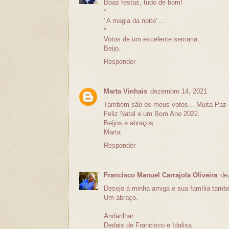
Boas festas, tudo de bom!
*
' A magia da noite' ...
*
Votos de um excelente semana.
Beijo.
Responder
Marta Vinhais
dezembro 14, 2021
Também são os meus votos... Muita Paz s
Feliz Natal e um Bom Ano 2022.
Beijos e abraços
Marta
Responder
Francisco Manuel Carrajola Oliveira
de
Desejo á minha amiga e sua família tamb
Um abraço.
Andarilhar
Dedais de Francisco e Idalisa