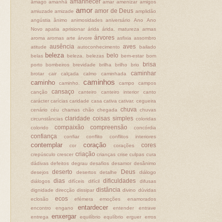
amanhecer
âmago
amanhã
amar
amenizar
amigos
amor
amor de Deus
amiuzade
amizade
amplidão
angústia
ânimo
animosidades
aniversário
Ano
Ano
Novo
apatia
aprisionar
árida
árida. matureza
armas
árvores
aroma
aromas
arte
árvore
asfixia
assombro
ausência
aves
atitude
autoconhecimento
bailado
beleza
belo
belas
beleza.
belezas
bem-estar
bom
brisa
porto
bombeiros
brevidade
brilha
brilho
brio
caminhar
brotar
cair
calçada
calmo
caminhada
caminhos
caminho
caminho.
campo
campos
cansaço
canção
canteiro
canteiro interior
canto
carácter
carícias
caridade
casa
cativa
cativar.
cegueira
chuva
cenário
céu
chamas
chão
chegada
chuvas
claridade
coisas simples
circunstâncias
coloridas
compaixão
compreensão
colorido
concórdia
confiança
confiar
conflito
conflitos interiores
contemplar
coração
cores
cor
corações
criação
crepúsculo
crescer
crianças
crise
culpas
cura
dádivas
defeitos
degrau
desafios
desamor
desânimo
deserto
Deus
desejos
desertos
detalhe
diálogo
dias
dificuldades
diálogos
difíceis
difícil
difusas
distância
dignidade
direcção
dissipar
divino
dúvidas
ecos
eclosão
efémera
emoções
enamorados
entardecer
encontro
engano
entender
entrave
enxergar
entrega
equilíbrio
equlíbrio
erguer
erros