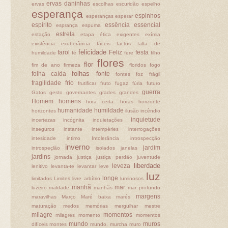
ervas daninhas
ervas
escolhas
escuridão
espelho
esperança
espinhos
esperanças
esperar
espírito
essência
essencial
esprança
espuma
estrela
estação
etapa
ética
exigentes
exímia
existência
exuberância
fáceis
factos
falta de
felicidade
farol
Feliz
festa
humildade
fé
fere
filho
flores
flor
fim de ano
firmeza
floridos
fogo
folhas
folha caída
fonte
fontes
foz
frágil
fragilidade
frio
frutificar
fruto
fugaz
fúria
futuro
guerra
Gatos
gesto
governantes
grades
grandes
Homem
homens
hora certa.
horas
horizonte
humanidade
humildade
horizontes
ilusão
incêndio
inquietude
incertezas
incógnita
inquietações
inseguros
instante
intempéries
interrogações
intesidade
intimo
Intolerância
introspecção
inverno
jardim
introspeçlão
isolados
janelas
jardins
jornada
justiça
justiça perdão
juventude
liberdade
leveza
lenitivo
levanta-te
levantar
leve
luz
longe
limitados
Limites
livre arbítrio
luminosos
manhã
mar
luzeiro
maldade
manhãs
mar profundo
margens
maravilhas
Março
Maré baixa
marés
maturação
medos
memórias
mergulhar
mestre
milagre
momentos
milagres
momento
momentos
mundo
muros
difíceis
montes
mundo.
murcha
muro