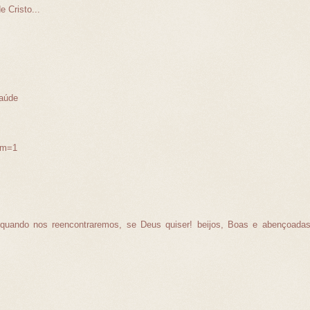
 Cristo...
saúde
?m=1
uando nos reencontraremos, se Deus quiser! beijos, Boas e abençoada