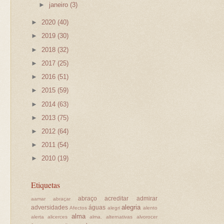
►
janeiro
(3)
►
2020
(40)
►
2019
(30)
►
2018
(32)
►
2017
(25)
►
2016
(51)
►
2015
(59)
►
2014
(63)
►
2013
(75)
►
2012
(64)
►
2011
(54)
►
2010
(19)
Etiquetas
abraço
acreditar
admirar
aamar
abraçar
alegria
adversidades
águas
Afectos
alegri
alento
alma
alerta
alicerces
alma.
alternativas
alvorocer