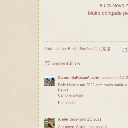
e um Novo A
Muito obrigada p
Publicada por
Emília Simões
à(s)
18:10
27 comentários:
CamomilaRosaeAlecrim
dezembro 13, 
Feliz Natal e um 2022 com muita saúde e 
Beijos
CamomilaRosa
Responder
Anete
dezembro 13, 2021
Até breve, Ailime, boa pausa!